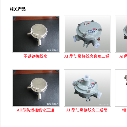
相关产品
不锈钢接线盒
AH型防爆接线盒直角二通
AH
AH型防爆接线盒三通
AH型防爆接线盒二通吊
铝