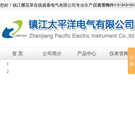
您好！镇江樱花草在线观看电气有限公司专业生产
仪表管阀件

首 页
公司简介
产品中心
仪表管阀件
1
2